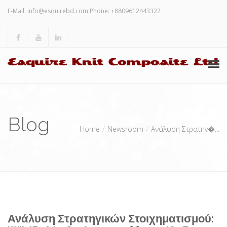
E-Mail:
info@esquirebd.com
Phone: +8809612443322
HOME
Blog
ABOUT US
Home
Newsroom
Ανάλυση Στρατηγ�...
SERVICES
INVESTORS’ RELATION
OTHERS
CONTACT US
Ανάλυση Στρατηγικών Στοιχηματισμού: