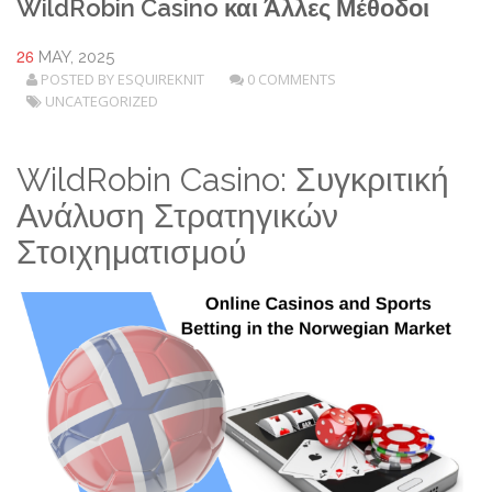
WildRobin Casino και Άλλες Μέθοδοι
26
MAY, 2025
POSTED BY
ESQUIREKNIT
0 COMMENTS
UNCATEGORIZED
WildRobin Casino: Συγκριτική
Ανάλυση Στρατηγικών
Στοιχηματισμού