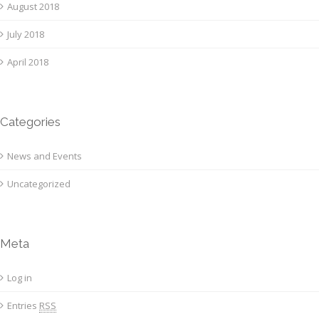
August 2018
July 2018
April 2018
Categories
News and Events
Uncategorized
Meta
Log in
Entries
RSS